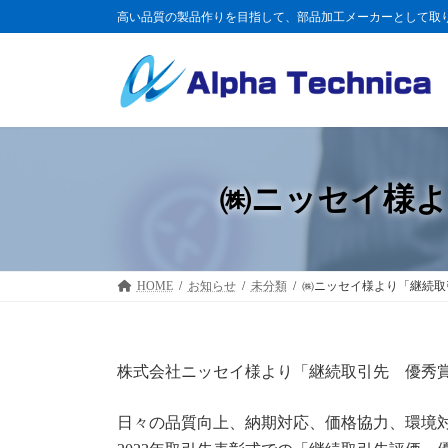
コ
ナ
高い品質の製品作りを目指して、部品加工メーカーとして取
ン
ビ
テ
ゲ
ン
ー
ツ
シ
へ
ョ
ス
ン
キ
に
ッ
移
㈱ニッセイ様よ
プ
動
HOME
お知らせ
未分類
㈱ニッセイ様より「継続取
株式会社ニッセイ様より「継続取引先 優秀
日々の品質向上、納期対応、価格協力、環境